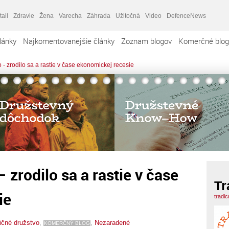
tail
Zdravie
Žena
Varecha
Záhrada
Užitočná
Video
DefenceNews
lánky
Najkomentovanejšie články
Zoznam blogov
Komerčné blog
 - zrodilo sa a rastie v čase ekonomickej recesie
 zrodilo sa a rastie v čase
Tr
ie
tradi
ičné družstvo
,
,
Nezaradené
KOMERČNÝ BLOG