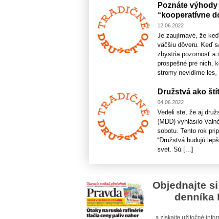
Poznáte výhody 
“kooperatívne d
12.06.2022
Je zaujímavé, že ke
väčšiu dôveru. Keď s
zbystria pozornosť a 
prospešné pre nich, k
stromy nevidíme les, 
Družstvá ako št
04.06.2022
Vedeli ste, že aj dr
(MDD) vyhlásilo Valn
sobotu. Tento rok pri
“Družstvá budujú lepš
svet. Sú [...]
Objednajte si
denníka 
a získajte užitočné inf