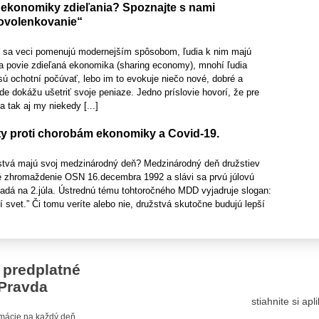
ekonomiky zdieľania? Spoznajte s nami
ovolenkovanie“
ď sa veci pomenujú modernejším spôsobom, ľudia k nim majú
a povie zdieľaná ekonomika (sharing economy), mnohí ľudia
sú ochotní počúvať, lebo im to evokuje niečo nové, dobré a
de dokážu ušetriť svoje peniaze. Jedno príslovie hovorí, že pre
a tak aj my niekedy [...]
íty proti chorobám ekonomiky a Covid-19.
užstvá majú svoj medzinárodný deň? Medzinárodný deň družstiev
é zhromaždenie OSN 16.decembra 1992 a slávi sa prvú júlovú
padá na 2.júla. Ústrednú tému tohtoročného MDD vyjadruje slogan:
í svet.” Či tomu veríte alebo nie, družstvá skutočne budujú lepší
 predplatné
Pravda
stiahnite si ap
ormácie na každý deň