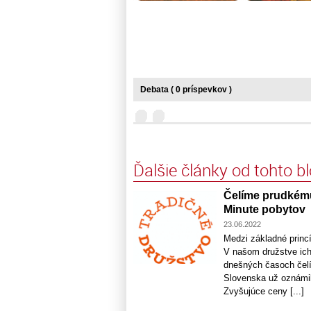
Debata ( 0 príspevkov )
Ďalšie články od tohto b
Čelíme prudkému
Minute pobytov
23.06.2022
Medzi základné princí
V našom družstve ich 
dnešných časoch čelí
Slovenska už oznámila
Zvyšujúce ceny [...]