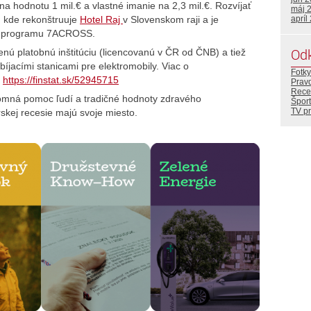
na hodnotu 1 mil.€ a vlastné imanie na 2,3 mil.€. Rozvíjať
máj 
, kde rekonštruuje
Hotel Raj
v Slovenskom raji a je
apríl
o programu 7ACROSS.
Od
ú platobnú inštitúciu (licencovanú v ČR od ČNB) a tiež
íjacími stanicami pre elektromobily. Viac o
Fotky
–
https://finstat.sk/52945715
Prav
Rece
ájomná pomoc ľudí a tradičné hodnoty zdravého
Šport
TV p
skej recesie majú svoje miesto.