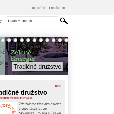
Registrácia
Prihlásenie
y
Tradičné družstvo
RSS
adičné družstvo
cnedruzstvo.blog.pravda.sk
Združujeme viac ako tisícku
členov družstva zo
Slovenska, Poľska a Českej