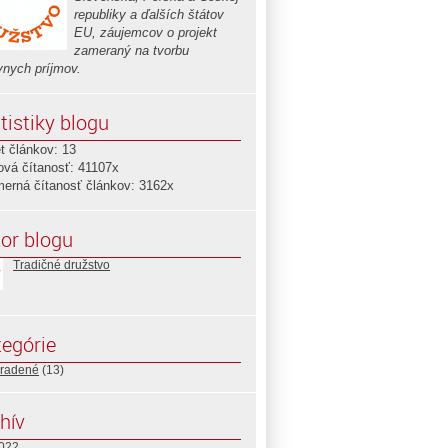
republiky a ďalších štátov
EU, záujemcov o projekt
zameraný na tvorbu
vnych príjmov.
tistiky blogu
t článkov: 13
ová čítanosť: 41107x
merná čítanosť článkov: 3162x
or blogu
Tradičné družstvo
egórie
radené
(13)
hív
2022