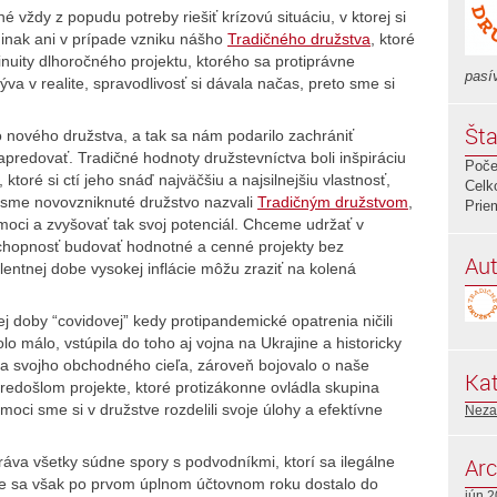
é vždy z popudu potreby riešiť krízovú situáciu, v ktorej si
o inak ani v prípade vzniku nášho
Tradičného družstva
, ktoré
nuity dlhoročného projektu, ktorého sa protiprávne
pasí
va v realite, spravodlivosť si dávala načas, preto sme si
Šta
o nového družstva, a tak sa nám podarilo zachrániť
redovať. Tradičné hodnoty družstevníctva boli inšpiráciu
Poče
toré si ctí jeho snáď najväčšiu a najsilnejšiu vlastnosť,
Celk
o sme novovzniknuté družstvo nazvali
Tradičným družstvom
,
Prie
oci a zvyšovať tak svoj potenciál. Chceme udržať v
schopnosť budovať hodnotné a cenné projekty bez
Aut
lentnej dobe vysokej inflácie môžu zraziť na kolená
j doby “covidovej” kedy protipandemické opatrenia ničili
o málo, vstúpila do toho aj vojna na Ukrajine a historicky
nia svojho obchodného cieľa, zároveň bojovalo o naše
Kat
predošlom projekte, ktoré protizákonne ovládla skupina
ci sme si v družstve rozdelili svoje úlohy a efektívne
Neza
.
ráva všetky súdne spory s podvodníkmi, ktorí sa ilegálne
Arc
avne sa však po prvom úplnom účtovnom roku dostalo do
jún 