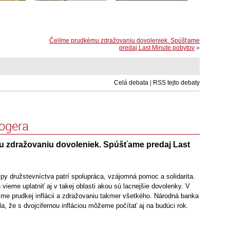
Čelíme prudkému zdražovaniu dovoleniek. Spúšťame
predaj Last Minute pobytov
»
Celá debata
|
RSS tejto debaty
logera
 zdražovaniu dovoleniek. Spúšťame predaj Last
py družstevníctva patrí spolupráca, vzájomná pomoc a solidarita.
vieme uplatniť aj v takej oblasti akou sú lacnejšie dovolenky. V
me prudkej inflácii a zdražovaniu takmer všetkého. Národná banka
, že s dvojcifernou infláciou môžeme počítať aj na budúci rok.