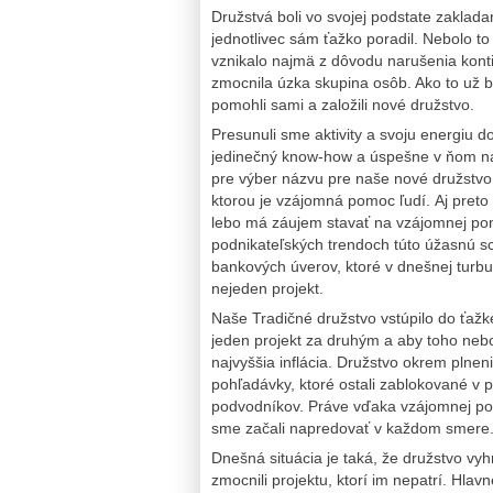
Družstvá boli vo svojej podstate zakladan
jednotlivec sám ťažko poradil. Nebolo t
vznikalo najmä z dôvodu narušenia konti
zmocnila úzka skupina osôb. Ako to už bý
pomohli sami a založili nové družstvo.
Presunuli sme aktivity a svoju energiu d
jedinečný know-how a úspešne v ňom nap
pre výber názvu pre naše nové družstvo, k
ktorou je vzájomná pomoc ľudí. Aj pret
lebo má záujem stavať na vzájomnej pom
podnikateľských trendoch túto úžasnú 
bankových úverov, ktoré v dnešnej turbu
nejeden projekt.
Naše Tradičné družstvo vstúpilo do ťažke
jeden projekt za druhým a aby toho nebol
najvyššia inflácia. Družstvo okrem plne
pohľadávky, ktoré ostali zablokované v 
podvodníkov. Práve vďaka vzájomnej pomo
sme začali napredovať v každom smere
Dnešná situácia je taká, že družstvo vyh
zmocnili projektu, ktorí im nepatrí. Hl