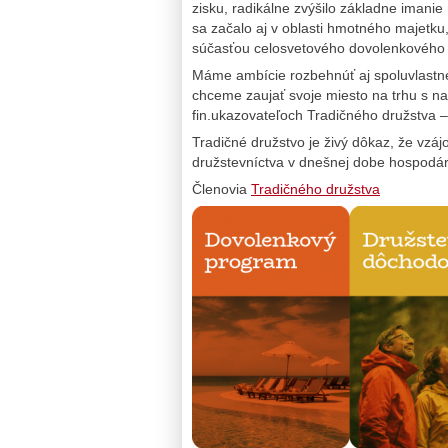
zisku, radikálne zvýšilo základne imanie 
sa začalo aj v oblasti hmotného majetku
súčasťou celosvetového dovolenkovéh
Máme ambície rozbehnúť aj spoluvlastnen
chceme zaujať svoje miesto na trhu s nab
fin.ukazovateľoch Tradičného družstva 
Tradičné družstvo je živý dôkaz, že vz
družstevníctva v dnešnej dobe hospodár
Členovia
Tradičného družstva