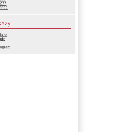
2022
 2022
kazy
da.sk
pty
rogram